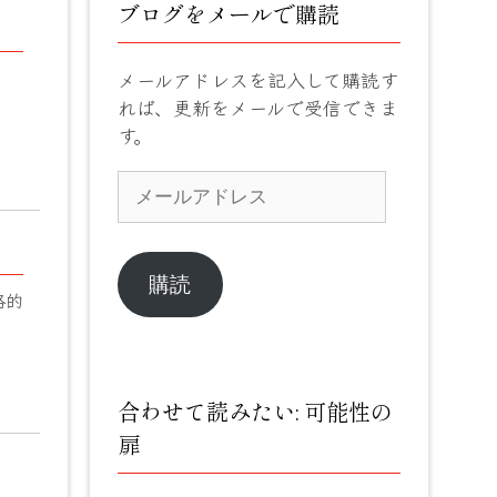
ブログをメールで購読
メールアドレスを記入して購読す
れば、更新をメールで受信できま
す。
メ
ー
ル
ア
ド
購読
絡的
レ
ス
合わせて読みたい: 可能性の
扉