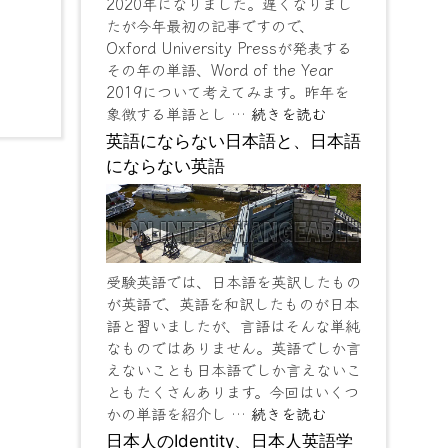
2020年になりました。遅くなりまし
たが今年最初の記事ですので、
Oxford University Pressが発表する
その年の単語、Word of the Year
2019について考えてみます。昨年を
象徴する単語とし …
続きを読む
英語にならない日本語と、日本語
にならない英語
受験英語では、日本語を英訳したもの
が英語で、英語を和訳したものが日本
語と習いましたが、言語はそんな単純
なものではありません。英語でしか言
えないことも日本語でしか言えないこ
ともたくさんあります。今回はいくつ
かの単語を紹介し …
続きを読む
日本人のIdentity、日本人英語学