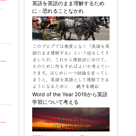
英語を英語のまま理解するため
.
に：恐れることなかれ
このブログでは幾度となく「英語を英
語のまま理解する」という話をしてき
ましたが、これから複数回に分けて、
そのために何をすればよいか考えてい
きます。はじめに一つ結論を言ってし
まうと、英語を英語として理解できる
ようになるために …
続きを読む
Word of the Year 2019から英語
学習について考える