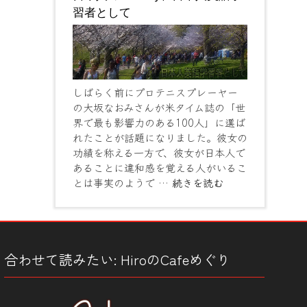
習者として
しばらく前にプロテニスプレーヤー
の大坂なおみさんが米タイム誌の「世
界で最も影響力のある100人」に選ば
れたことが話題になりました。彼女の
功績を称える一方で、彼女が日本人で
あることに違和感を覚える人がいるこ
とは事実のようで …
続きを読む
合わせて読みたい: HiroのCafeめぐり