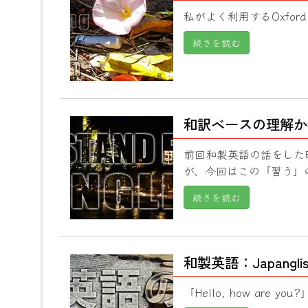
私がよく利用するOxford Liv
続きを読む
和訳ベースの理解か
前回和製英語の話をした
が、今回はこの「習う」の
続きを読む
和製英語：Japang
「Hello, how are you?」