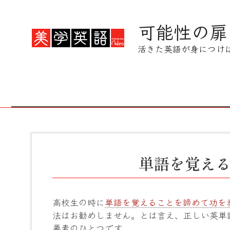
コ
ン
可能性の扉
テ
ン
活きた英語が身につけ
ツ
へ
ス
キ
ッ
プ
単語を覚え
高校生の時に
単語を覚えることを諦めて功を
法はお勧めしません。とは言え、正しい英単
要素のひとつです。