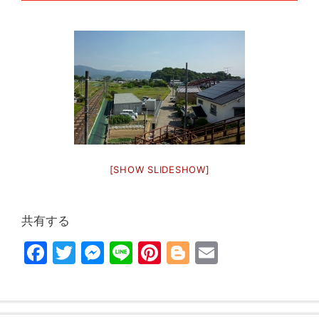
[SHOW SLIDESHOW]
共有する
F
T
M
Li
Pi
Bl
E
a
w
e
n
nt
o
m
c
itt
s
e
er
g
ai