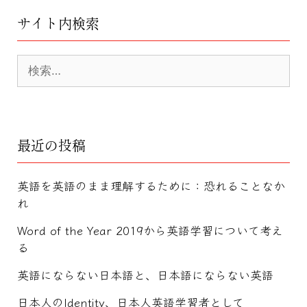
e
er
s
e
g
l
b
e
st
er
サイト内検索
o
n
o
g
検
索:
k
er
最近の投稿
英語を英語のまま理解するために：恐れることなか
れ
Word of the Year 2019から英語学習について考え
る
英語にならない日本語と、日本語にならない英語
日本人のIdentity、日本人英語学習者として