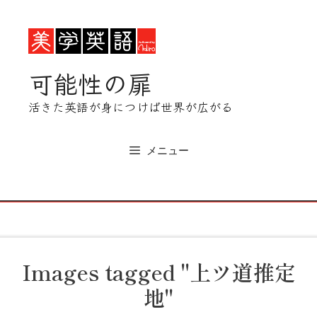
コ
ン
テ
ン
可能性の扉
ツ
へ
活きた英語が身につけば世界が広がる
ス
キ
ッ
メニュー
プ
Images tagged "上ツ道推定
地"