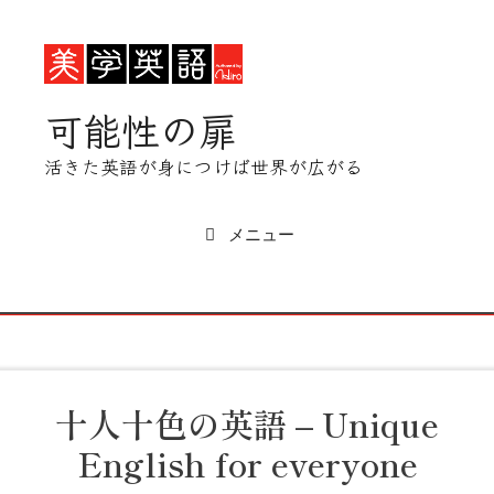
コ
ン
テ
ン
可能性の扉
ツ
へ
活きた英語が身につけば世界が広がる
ス
キ
ッ
メニュー
プ
十人十色の英語 – Unique
English for everyone