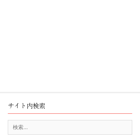
i
v
e
:
サイト内検索
検
索: