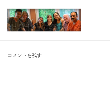
コメントを残す
A
l
t
e
r
n
a
t