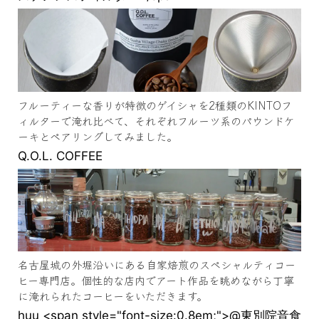
フルーティーな香りが特徴のゲイシャを2種類のKINTOフ
ィルターで淹れ比べて、それぞれフルーツ系のパウンドケ
ーキとペアリングしてみました。
Q.O.L. COFFEE
名古屋城の外堀沿いにある自家焙煎のスペシャルティコー
ヒー専門店。個性的な店内でアート作品を眺めながら丁寧
に淹れられたコーヒーをいただきます。
huu <span style="font-size:0.8em;">@東別院音食