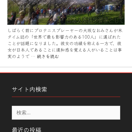
しばらく前にプロテニスプレーヤーの大坂なおみさんが米
タイム誌の「世界で最も影響力のある100人」に選ばれた
ことが話題になりました。彼女の功績を称える一方で、彼
女が日本人であることに違和感を覚える人がいることは事
実のようで …
続きを読む
サイト内検索
検
索:
最近の投稿