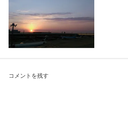
コメントを残す
A
l
t
e
r
n