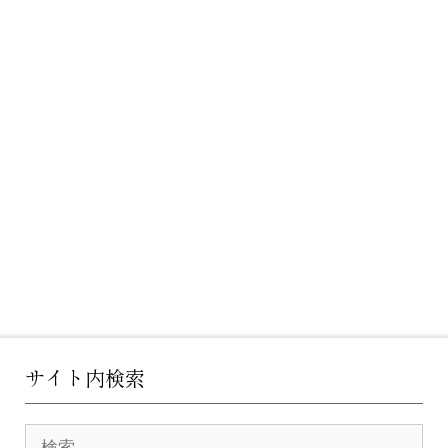
a
t
i
v
e
:
サイト内検索
検