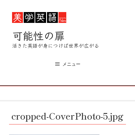
コ
ン
テ
ン
可能性の扉
ツ
へ
活きた英語が身につけば世界が広がる
ス
キ
ッ
メニュー
プ
cropped-CoverPhoto-5.jpg