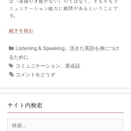
は「英語の才能がない」のではなく、そもそもコ
ミュニケーション能力に疑問があるということで
す。
続きを読む
カ
Listening & Speaking
、
活きた英語を身につけ
テ
るために
ゴ
タ
コミュニケーション
、
英会話
リ
グ
コメントをどうぞ
ー
サイト内検索
検
索: