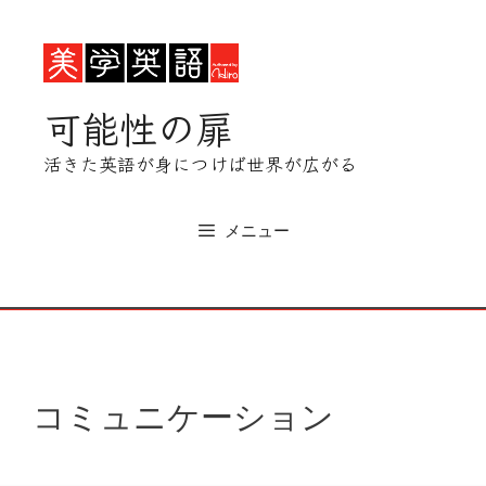
コ
ン
テ
ン
可能性の扉
ツ
へ
活きた英語が身につけば世界が広がる
ス
キ
ッ
メニュー
プ
コミュニケーション