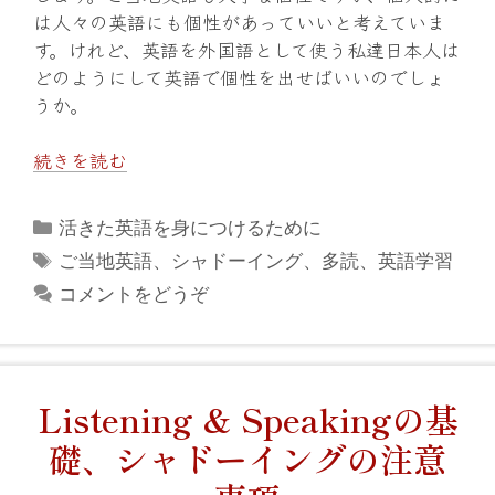
は人々の英語にも個性があっていいと考えていま
す。けれど、英語を外国語として使う私達日本人は
どのようにして英語で個性を出せばいいのでしょ
うか。
続きを読む
カ
活きた英語を身につけるために
テ
タ
ご当地英語
、
シャドーイング
、
多読
、
英語学習
ゴ
グ
コメントをどうぞ
リ
ー
Listening & Speakingの基
礎、シャドーイングの注意