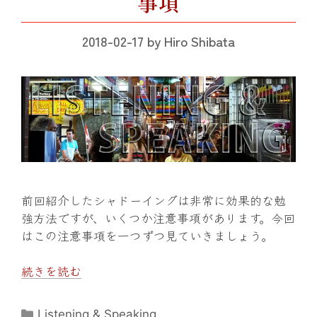
事項
2018-02-17
by
Hiro Shibata
前回紹介したシャドーイングは非常に効果的な勉
強方法ですが、いくつか注意事項があります。今回
はこの注意事項を一つずつ見ていきましょう。
続きを読む
カ
Listening & Speaking