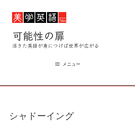
コ
ン
テ
ン
可能性の扉
ツ
へ
活きた英語が身につけば世界が広がる
ス
キ
ッ
メニュー
プ
シャドーイング