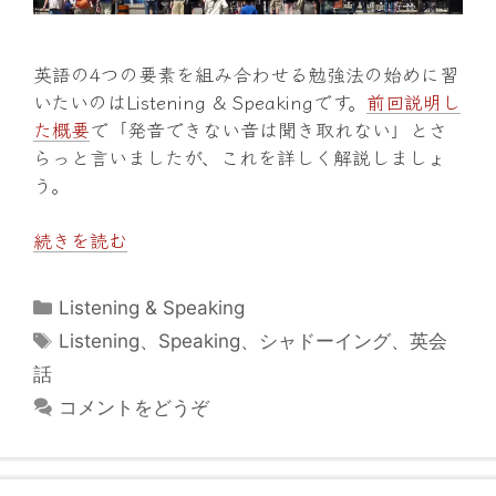
英語の4つの要素を組み合わせる勉強法の始めに習
いたいのはListening & Speakingです。
前回説明し
た概要
で「発音できない音は聞き取れない」とさ
らっと言いましたが、これを詳しく解説しましょ
う。
続きを読む
カ
Listening & Speaking
テ
タ
Listening
、
Speaking
、
シャドーイング
、
英会
ゴ
グ
話
リ
コメントをどうぞ
ー