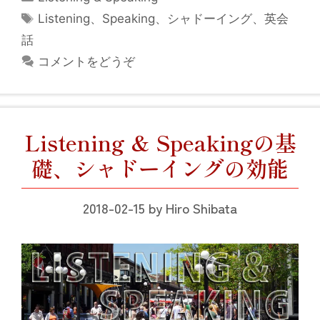
テ
タ
Listening
、
Speaking
、
シャドーイング
、
英会
ゴ
グ
話
リ
コメントをどうぞ
ー
Listening & Speakingの基
礎、シャドーイングの効能
2018-02-15
by
Hiro Shibata